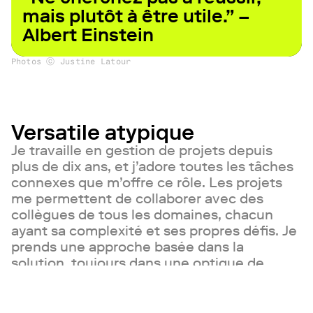
mais plutôt à être utile.” –
Albert Einstein
Photos ⓒ Justine Latour
Versatile atypique
Je travaille en gestion de projets depuis
plus de dix ans, et j’adore toutes les tâches
connexes que m’offre ce rôle. Les projets
me permettent de collaborer avec des
collègues de tous les domaines, chacun
ayant sa complexité et ses propres défis. Je
prends une approche basée dans la
solution, toujours dans une optique de
bienfaits pour l’équipe. Cette posture
m’amène logiquement à m’investir dans
une initiative comme FORTES. Encourager