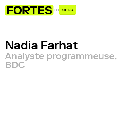
EN
MENU
Nadia Farhat
Analyste programmeuse,
BDC